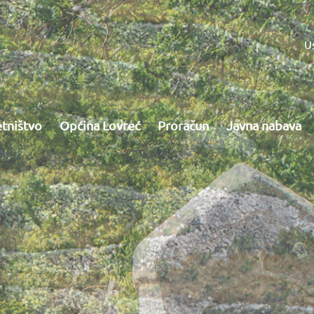
U
tništvo
Općina Lovreć
Proračun
Javna nabava