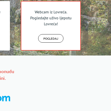
e
Webcam iz Lovreća.
Pogledajte uživo ljepotu
Lovreća!
POGLEDAJ
ponudu
ini.