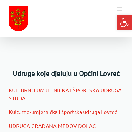
Skip
to
Open
content
Udruge koje djeluju u Općini Lovreć
KULTURNO UMJETNIČKA I ŠPORTSKA UDRUGA
STUDA
Kulturno-umjetnička i športska udruga Lovreć
UDRUGA GRAĐANA MEDOV DOLAC