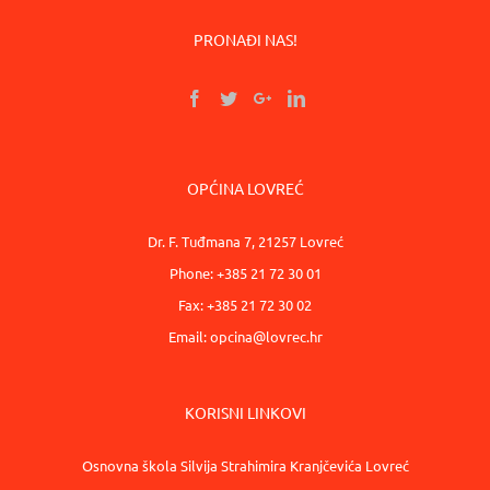
PRONAĐI NAS!
OPĆINA LOVREĆ
Dr. F. Tuđmana 7, 21257 Lovreć
Phone: +385 21 72 30 01
Fax: +385 21 72 30 02
Email:
opcina@lovrec.hr
KORISNI LINKOVI
Osnovna škola Silvija Strahimira Kranjčevića Lovreć