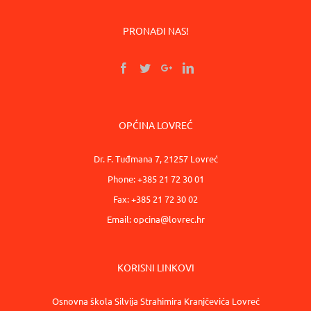
PRONAĐI NAS!
OPĆINA LOVREĆ
Dr. F. Tuđmana 7, 21257 Lovreć
Phone: +385 21 72 30 01
Fax: +385 21 72 30 02
Email:
opcina@lovrec.hr
KORISNI LINKOVI
Osnovna škola Silvija Strahimira Kranjčevića Lovreć