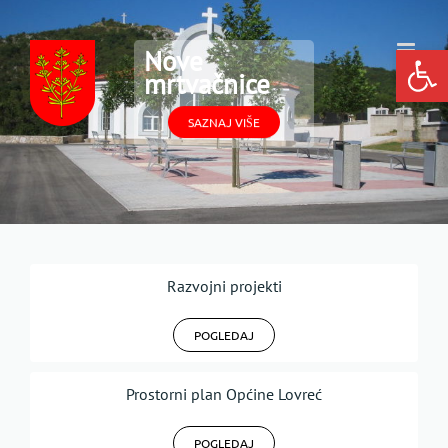
Skip
to
Open
Nove
content
mrtvačnice
SAZNAJ VIŠE
Razvojni projekti
POGLEDAJ
Prostorni plan Općine Lovreć
POGLEDAJ