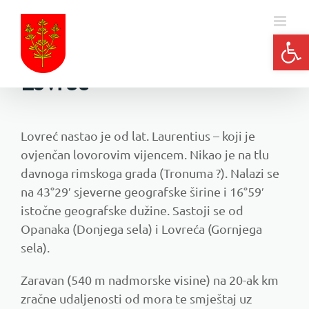
Skip
to
Open
Opći podaci o Općini
content
Lovreć
Lovreć nastao je od lat. Laurentius – koji je
ovjenčan lovorovim vijencem. Nikao je na tlu
davnoga rimskoga grada (Tronuma ?). Nalazi se
na 43°29′ sjeverne geografske širine i 16°59′
istočne geografske dužine. Sastoji se od
Opanaka (Donjega sela) i Lovreća (Gornjega
sela).
Zaravan (540 m nadmorske visine) na 20-ak km
zračne udaljenosti od mora te smještaj uz