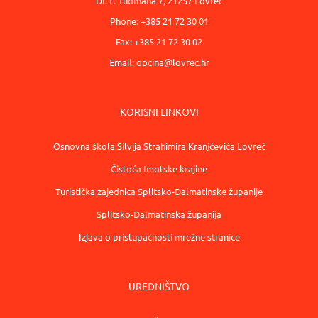
Dr. F. Tuđmana 7, 21257 Lovreć
Phone: +385 21 72 30 01
Fax: +385 21 72 30 02
Email:
opcina@lovrec.hr
KORISNI LINKOVI
Osnovna škola Silvija Strahimira Kranjčevića Lovreć
Čistoća Imotske krajine
Turistička zajednica Splitsko-Dalmatinske županije
Splitsko-Dalmatinska županija
Izjava o pristupačnosti mrežne stranice
UREDNIŠTVO