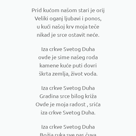
Prid kućom našom stari je orij
Veliki oganj ljubavi i ponos,
u kući našoj krv moja teče
nikad je srce ostavit neće.
Iza crkve Svetog Duha
ovde je sime našeg roda
kamene kuće puti dovri
škrta zemlja, život voda.
Iza crkve Svetog Duha
Gradina srce bilog križa
Ovde je moja radost , srića
iza crkve Svetog Duha.
Iza crkve Svetog Duha
Božja ruka sve nas čuva