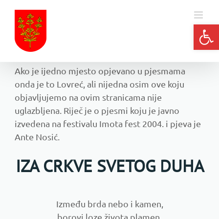
Skip
to
Open
Pjesme o Lovreću
content
Ako je ijedno mjesto opjevano u pjesmama
onda je to Lovreć, ali nijedna osim ove koju
objavljujemo na ovim stranicama nije
uglazbljena. Riječ je o pjesmi koju je javno
izvedena na festivalu Imota fest 2004. i pjeva je
Ante Nosić.
IZA CRKVE SVETOG DUHA
Između brda nebo i kamen,
borovi,loze života plamen.